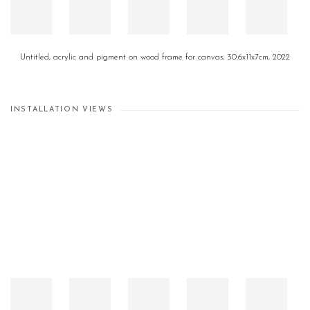
Untitled, acrylic and pigment on wood frame for canvas, 30.6x11x7cm, 2022
INSTALLATION VIEWS
Open a larger version of the following image in a popup: