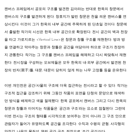
캔버스 프레임에서 공포의 구조를 발견한 김아라는 반대로 한옥의 창문에서
캔버스의 구조를 발견하게 된다. 창호지가 발린 창문은 천을 씌운 캔버스를 연
상시킨다. 이것이 그가 한옥의 내부 공간에 주목하게 된 단초일 것이다. 창문에
서 출발한 작가의 시선은 한옥 내부 공간으로 확장된다. 전시 공간의 벽과 천장
을 타고 가로지르는
<
Vertical Line
>
은 창문과 창틀 구조를 재현한다. 방과 방
을 연결하고 막아주는 창문과 창틀은 공간을 여닫아야 하므로 구조가 천장까
지 관통한다. 작가는 그 구조를 캔버스 프레임을 해체하고 다시 짜맞춰서 재현
한다. 전시장을 구성하는 오브제들은 모두 한옥의 내∙외부 공간에서 발견된 천
장의 반자(斑子)틀, 대문, 대문이 닫히지 않게 하는 나무 고정틀 등을 은유한다.
이번 개인전은 공간/사물의 구조에 더욱 접근하는 전시라고 할 수 있다. 작가는
구조적 접근을 강조하기 위해 그동안 작품의 표면을 단청의 문양으로 채색하
던 방식을 배제하고 색을 절제했다. 한옥 공포에서 캔버스 그리고 다시 한옥의
창문과 창틀과 이어지는 작품들은 ‘공간과 구조’라는 요소로 점철된다. 그런데
이번 전시는 구조의 형태를 시각적으로 보여주는 것이 아니라 그 구조 안으로
관람자가 들어가 유영하도록 공간을 조각한다. 수직과 수평의 균형, 사각형의
안정감, 나무의 물질성, 열린 공간 구조. 전적으로 ‘조각 공간’이다.