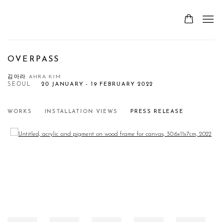
OVERPASS
김아라 AHRA KIM
SEOUL
20 JANUARY - 19 FEBRUARY 2022
WORKS
INSTALLATION VIEWS
PRESS RELEASE
Open a larger version of the following image in a popup: