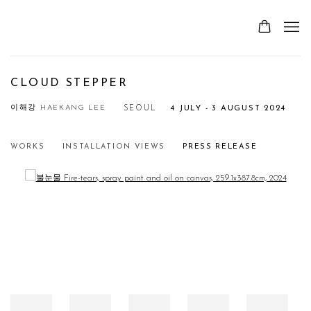
CLOUD STEPPER
이해강 HAEKANG LEE
SEOUL
4 JULY - 3 AUGUST 2024
WORKS
INSTALLATION VIEWS
PRESS RELEASE
Open a larger version of the following image in a popup: