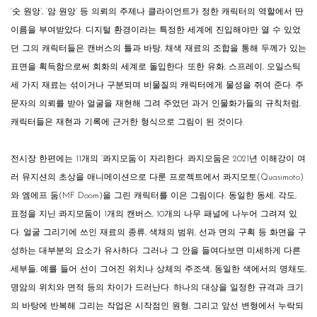
‘숫 원앙’, ‘암 원앙’ 등 의뢰의 주제나 클라이언트가 정한 캐릭터의 역할에서 딴
이름을 부여받았다. 디지털 환경이라는 특정한 세계에 진입해야만 열 수 있었
던 그의 캐릭터들은 캔버스의 틀과 바탕, 채색 재료의 조합을 통해 두께가 있는
표면을 획득함으로써 회화의 세계로 돌입한다. 또한 유화, 스프레이, 오일스틱
세 가지 재료는 섞이거나 구분되며 비물질의 캐릭터에게 물성을 쥐여 준다. 주
문자의 의뢰를 받아 얼굴을 재현해 그려 주었던 과거 인물화가들의 규칙처럼,
캐릭터들은 재현과 기록에 근거한 형식으로 그림이 된 것이다.
전시장 한편에는 11개의 ‘콰지모둠’이 자리한다. 콰지모둠은 2021년 이해강이 여
러 뮤지션의 초상을 애니메이션으로 다룬 프로젝트에서 콰지모토(Quasimoto)
와 엠에프 둠(MF Doom)을 그린 캐릭터를 이은 그림이다. 동일한 동세, 각도,
표정을 지닌 콰지모둠이 1개의 캔버스, 10개의 나무 패널에 나누어 그려져 있
다. 얼굴 그리기에 쓰인 재료의 종류, 색채의 범위, 선과 면의 구획 등 화면을 구
성하는 대부분의 요소가 유사하다. 그러나 그 안을 들여다보면 미세하게 다른
세부들, 예를 들어 선이 그어진 위치나 상체의 주조색, 동일한 색에서의 명채도,
명암의 위치와 면적 등의 차이가 드러난다. 하나의 대상을 일정한 규격과 크기
의 바탕에 반복해 그리는 작업은 시작점인 원형, 그리고 앞선 변형에서 누락되