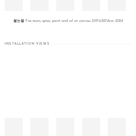
불눈물 Fire-tears, spray paint and oil on canvas, 259.1x387.8cm, 2024
INSTALLATION VIEWS
Open a larger version of the following image in a popup: