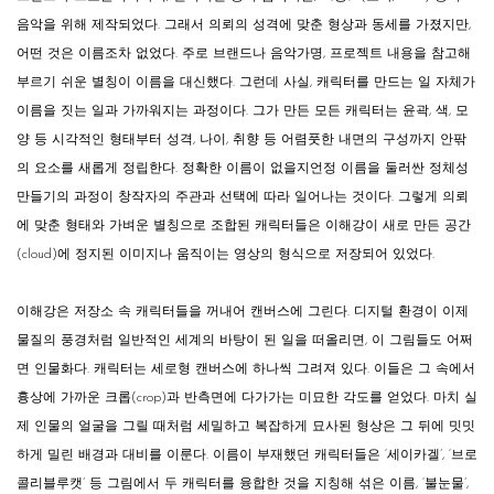
음악을 위해 제작되었다. 그래서 의뢰의 성격에 맞춘 형상과 동세를 가졌지만,
어떤 것은 이름조차 없었다. 주로 브랜드나 음악가명, 프로젝트 내용을 참고해
부르기 쉬운 별칭이 이름을 대신했다. 그런데 사실, 캐릭터를 만드는 일 자체가
이름을 짓는 일과 가까워지는 과정이다. 그가 만든 모든 캐릭터는 윤곽, 색, 모
양 등 시각적인 형태부터 성격, 나이, 취향 등 어렴풋한 내면의 구성까지 안팎
의 요소를 새롭게 정립한다. 정확한 이름이 없을지언정 이름을 둘러싼 정체성
만들기의 과정이 창작자의 주관과 선택에 따라 일어나는 것이다. 그렇게 의뢰
에 맞춘 형태와 가벼운 별칭으로 조합된 캐릭터들은 이해강이 새로 만든 공간
(cloud)에 정지된 이미지나 움직이는 영상의 형식으로 저장되어 있었다.
이해강은 저장소 속 캐릭터들을 꺼내어 캔버스에 그린다. 디지털 환경이 이제
물질의 풍경처럼 일반적인 세계의 바탕이 된 일을 떠올리면, 이 그림들도 어쩌
면 인물화다. 캐릭터는 세로형 캔버스에 하나씩 그려져 있다. 이들은 그 속에서
흉상에 가까운 크롭(crop)과 반측면에 다가가는 미묘한 각도를 얻었다. 마치 실
제 인물의 얼굴을 그릴 때처럼 세밀하고 복잡하게 묘사된 형상은 그 뒤에 밋밋
하게 밀린 배경과 대비를 이룬다. 이름이 부재했던 캐릭터들은 ‘세이카겔’, ‘브로
콜리블루캣’ 등 그림에서 두 캐릭터를 융합한 것을 지칭해 섞은 이름, ‘불눈물’,