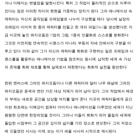
거나 더해지는 변별점을 발현시킨다. 특히 그 작업이 물리적인 손으로 이루어
진다는 점은 이러한 차이의 현현을 가중하는 장치가 된다. 그의 애니메이션 속
캐릭터는 자신의 움직임을 프레임별로 나누어 구성했을 테다. 당시에 낱장의
프레임이 이어져 한 종의 캐릭터를 만들고 한 개의 파일(file)을 생성했다면, 지
금 이곳에 놓인 콰지모둠은 11점의 그림, 11종의 인물화로 스스로를 분화한다.
그것은 이전처럼 연속적인 시퀀스가 아니라, 부동의 자세 안에서의 구분을 이
루고 있다. 이와 같이 그가 자신의 캐릭터를 회화로 구현하는 일은 프레임과 시
퀀스를을 활용하는 애니메이션 기법을 참조하는 동시에, 납작한 세계 속 가상
의 존재를 회화 재료를 통해 실체로서 재현한다는 회화적 실천을 동반한다.
한편 캔버스에 그려진 콰지모둠이나 다른 캐릭터와 달리 나무 패널에 그려진
콰지모둠은 윤곽과 면만 가진 대상 자체가 되어 남아 있다. 그의 작업에서 배경
의 부재는 새로운 공간을 상상할 여지를 열어 준다. 이곳의 캐릭터들에게 공간
이란 최초에는 이해강이 컴퓨터 이미지나 애니메이션을 다루었던 세계가 지닌
평평한 단면에 한정되었을 것이다. 그러나 이들이 회화가 되어 물질의 세계에
돌입한 시점부터 그 공간은 깊이와 넓이를 가진 장소로 변모한다. 그의 저장소
에 깃들였던 서사는 이제, 보는 이가 세울 서사의 시작으로 제시된다.