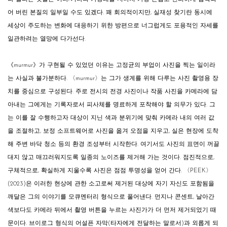
어 버린 본질의 일부일 수도 있겠다. 꽤 회의적이지만, 실재성 찾기란 동시에
세상이 주도하는 변화에 대응하기 위한 방편으로 너그럽게도 포용적인 자세를
일관하려는 열망에 다가선다.
《murmur》가 구현될 수 있었던 이유는 고정균의 부업이 사진을 찍는 일이라
는 사실과 불가분하다. 〈murmur〉는 그가 생계를 위해 다루는 사진 촬영용 장
치를 중심으로 구성된다. 주로 전시의 전경 사진이나 작품 사진을 카메라에 담
아내는 그에게는 기록자로서 피사체를 명료하게 포착해야 할 의무가 있다. 그
는 이를 잘 수행하고자 대상이 지닌 색과 분위기에 맞춰 카메라 내의 여러 값
을 조절하고, 보정 소프트웨어로 사진을 옮겨 오점을 지우고, 실은 현장에 도착
해 주변 바닥 청소 등의 환경 조성부터 시작한다. 여기서도 사진의 표면이 꺼끌
대지 않고 매끄러워지도록 일종의 노이즈를 제거해 가는 것이다. 점진적으로,
구체적으로, 확실하게 지울수록 사진은 점점 투명성을 얻어 간다. 〈PEEK〉
(2023)은 이러한 현상에 관한 소고로써 제거된 대상에 자기 자신도 포함됨을
깨달은 그의 이야기를 모큐멘터리 형식으로 풀어낸다. 먼지나 콘센트, 날아간
색보다도 카메라 뒤에서 촬영 버튼을 누르는 사진가가 더 먼저 제거되었기 때
문이다. 브이로그 형식의 어설픈 자막(타자에게 전달하는 말로서)과 외롭게 되