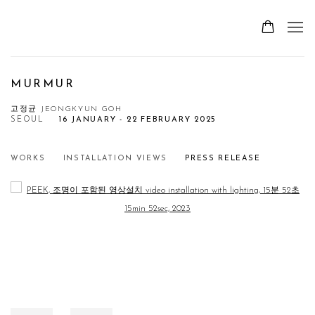
MURMUR
고정균 JEONGKYUN GOH
SEOUL
16 JANUARY - 22 FEBRUARY 2025
WORKS
INSTALLATION VIEWS
PRESS RELEASE
Open a larger version of the following image in a popup: