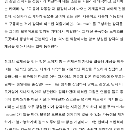
것 같던 스피커는 선풍기가 회전하며 내는 소음을 거슬리게 왜곡하고, 심지어
는 카메라, 빔, PC 등이 작동할 때 잠잠히 새어 나오는 기계음조차 낚아채 전달
한다. 생산자가 소비자의 필요를 고려해 만든 것이 제품이고 제품의 작동법대
로 구동하는 것이 장치에 의도된 역할이라면, 〈murmur〉를 구성하는 장치들
은 그러한 보편적으로 합의된 기대에서 이탈한다. 그 대신 증폭하는 노이즈를
곳곳에서 생성하며 근본적인 기능, 의도된 역할이라는 말로 상실된 장치의 실
재성을 찾아 나서는 일에 동참한다.
장치의 실재성을 찾는 것은 보이지 않는 존재론적 가치를 발굴해 세상을 바꾸
려는 낙관적인 전망도, 세계가 지속하는 기술적인 확장을 목도하며 침잠하고
물러나려는 비관적인 단념도 아닌 그사이의 진동과 같은 흔들거림에 머무르는
일이다. 중얼대는 혼잣말(murmur)은 청자를 상정하지 않아도 괜찮고, 단지 머
뭇거림에 지나지 않아도 상관없다. 짐작하건대 이러한 고찰은 연필을 들고 종
이에 받아쓰기를 하던 시절과 휴대전화 스크린을 넘기며 빠르게 이미지를 소
비하는 시절을 모두 경험한 이가 감각하는 시차인 듯도 하다. 미셸 푸코(Michel
Foucault)의 말을 따라, 보편은 보편으로 정의되지 않을 수 있는 가능성을 제거
하기가 불가능하기에 결코 이루어질 수 없는 개념이다. 그런 면에서 보편적이
라 불리는 것들은 여타/기타의 가능태를 지나쳐 가장 손쉽고 편리하게 압착되