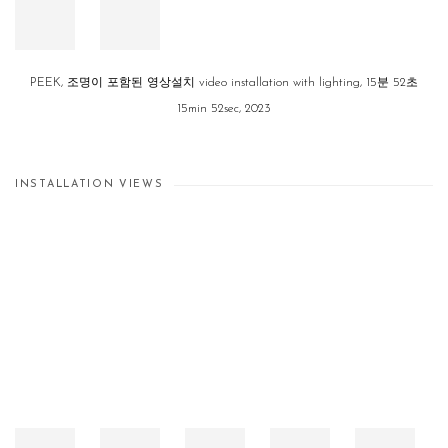
PEEK, 조명이 포함된 영상설치 video installation with lighting, 15분 52초
15min 52sec, 2023
INSTALLATION VIEWS
Open a larger version of the following image in a popup: