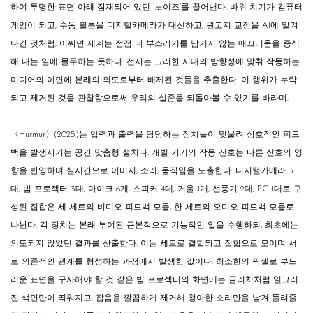
하여 투명한 표면 아래 잠재되어 있던 ‘노이즈’를 끌어낸다. 바위 치기가 컴퓨터
게임이 되고, 수동 필름을 디지털카메라가 대신하고, 원고지 교정을 AI에 맡겨
나간 것처럼, 어쩌면 세계는 점점 더 부스러기를 남기지 않는 매끄러움을 증식
해 내는 일에 몰두하는 듯하다. 전시는 그러한 시대의 방향성에 맞춰 작동하는
미디어의 이면에 본래의 의도로부터 배제된 것들을 추출한다. 이 행위가 누락
되고 제거된 것을 관찰함으로써 우리의 실존을 되돌아볼 수 있기를 바라며.
〈murmur〉(2025)는 입력과 출력을 담당하는 장치들이 맞물려 상호적인 피드
백을 발생시키는 공간 맞춤형 설치다. 개별 기기의 작동 신호는 다른 신호의 영
향을 반영하며 실시간으로 이미지, 소리, 움직임을 도출한다. 디지털카메라 3
대, 빔 프로젝터 3대, 마이크 6개, 스피커 4대, 거울 1개, 선풍기 2대, PC 1대로 구
성된 집합은 세 세트의 비디오 피드백 모듈, 한 세트의 오디오 피드백 모듈로
나뉜다. 각 장치는 본래 부여된 근본적으로 기능적인 일을 수행하되, 최초에는
의도되지 않았던 결과를 산출한다. 이는 세트로 결합되고 집합으로 모이며 서
로 의존적인 관계를 형성하는 과정에서 발생한 값이다. 최소한의 픽셀로 부드
러운 표면을 구사해야 할 것 같은 빔 프로젝터의 화면에는 글리치처럼 일그러
진 색면만이 띄워지고, 잡음을 깔끔하게 제거해 청아한 소리만을 남겨 들려줄