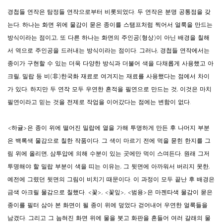
경첩들 연작은 탐정들 연작으로부터 비롯되었다. 두 연작은 분명 공통점을 갖
는다. 하나는 화면 위에 물감이 묻은 종이를 스탬프처럼 찍어서 얼룩을 만드는
방식이라는 점이고, 또 다른 하나는 화면의 주인공(형상)이 아닌 배경을 칠해
서 역으로 주인공을 드러내는 방식이라는 점이다. 그러나, 경첩들 연작에서는
종이가 구현할 수 있는 더욱 다양한 방식과 더불어 색을 다채롭게 사용했고 아
크릴, 밀랍 등 비(非)한국화 재료로 여겨지는 재료를 사용했다는 점에서 차이
가 있다. 하지만 두 연작 모두 우연한 흔적을 필연으로 만드는 것, 이것은 마치
필연이라고 믿는 것을 전제로 작업을 이어갔다는 점에는 변함이 없다.
<하귤>은 종이 위에 떨어진 밀랍에 열을 가해 투명하게 만든 후 나머지 부분
은 백록색 물감으로 칠한 작품이다. 그 색이 마르기 전에 먹을 묻힌 한지를 그
림 위에 올리면, 삼투압에 의해 수분이 있는 곳에만 먹이 스며든다. 원래 그저
투명해야 할 밀랍 부분이 색을 띠는 이유는, 그 뒷면에 아까워서 버리지 못한,
예전에 그렸던 뒷면의 그림이 비치기 때문이다. 이 과정이 모두 끝난 후 배경은
금색 아크릴 물감으로 칠했다. <꽃>, <꽃잎>, <범용>은 마젠타색 물감이 묻은
종이를 필터 삼아 본 화면이 될 종이 위에 덮었다 걷어내어 우연한 얼룩들을
남겼다. 그리고 그 눕혀진 화면 위에 물을 붓고 화판을 흔들어 여러 갈래의 물