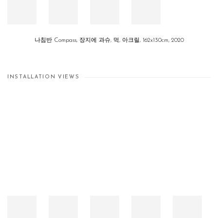
나침반 Compass, 장지에 과슈, 먹, 아크릴, 162x130cm, 2020
INSTALLATION VIEWS
Open a larger version of the following image in a popup: