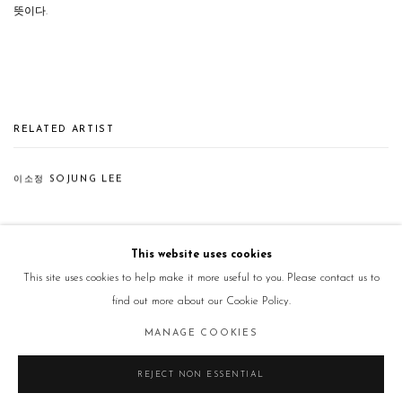
뜻이다.
RELATED ARTIST
이소정 SOJUNG LEE
This website uses cookies
This site uses cookies to help make it more useful to you. Please contact us to
find out more about our Cookie Policy.
Manage cookies
MANAGE COOKIES
COPYRIGHT © 2026 GALLERY2
SITE BY ARTLOGIC
REJECT NON ESSENTIAL