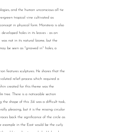
ologies, and the human unconscious all tie
vergreen tropical vine cultivated as
oncept in physical form. Monstera is also
- developed holes in its leaves - as an
t was not in its natural biome, but the
 may be seen as "gnawed in" holes, a
ion features sculptures. He shares that the
oluted relief-process which required a
 Shin created for this theme was the
m tree. There is a noticeable section
ng the shape of this
Sik
was a difficult task,
ally pleasing, but it is the missing circular
races back the significance of the circle as
le example in the East would be the curly