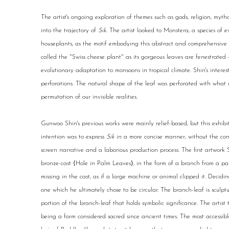
The artist's ongoing exploration of themes such as gods, religion, myth
into the trajectory of
Sik
. The artist looked to Monstera, a species of e
houseplants, as the motif embodying this abstract and comprehensive c
called the "Swiss cheese plant" as its gorgeous leaves are fenestrated 
evolutionary adaptation to monsoons in tropical climate. Shin's interes
perforations. The natural shape of the leaf was perforated with what
permutation of our invisible realities.
Gunwoo Shin's previous works were mainly relief-based, but this exhibit
intention was to express
Sik
in a more concise manner, without the conv
screen narrative and a laborious production process. The first artwork
bronze-cast ⟨Hole in Palm Leaves⟩, in the form of a branch from a pal
missing in the cast, as if a large machine or animal clipped it. Decidi
one which he ultimately chose to be circular. The branch-leaf is sculptur
portion of the branch-leaf that holds symbolic significance. The artist t
being a form considered sacred since ancient times. The most accessib