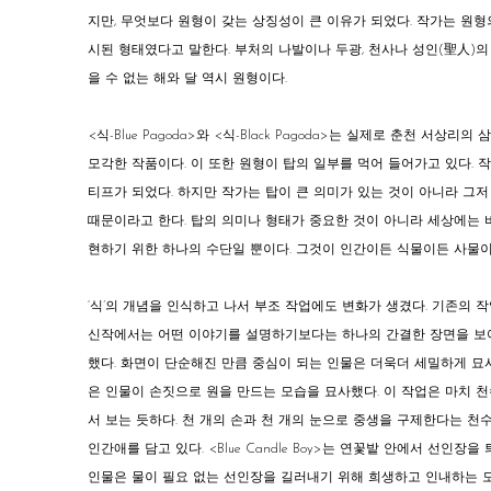
지만, 무엇보다 원형이 갖는 상징성이 큰 이유가 되었다. 작가는 원
시된 형태였다고 말한다. 부처의 나발이나 두광, 천사나 성인(聖人)의
을 수 없는 해와 달 역시 원형이다.
<
식-Blue Pagoda
>
와
<
식-Black Pagoda
>
는 실제로 춘천 서상리의 
모각한 작품이다. 이 또한 원형이 탑의 일부를 먹어 들어가고 있다. 
티프가 되었다. 하지만 작가는 탑이 큰 의미가 있는 것이 아니라 그
때문이라고 한다. 탑의 의미나 형태가 중요한 것이 아니라 세상에는
현하기 위한 하나의 수단일 뿐이다. 그것이 인간이든 식물이든 사물이
‘식’의 개념을 인식하고 나서 부조 작업에도 변화가 생겼다. 기존의 
신작에서는 어떤 이야기를 설명하기보다는 하나의 간결한 장면을 보여
했다. 화면이 단순해진 만큼 중심이 되는 인물은 더욱더 세밀하게 묘
은 인물이 손짓으로 원을 만드는 모습을 묘사했다. 이 작업은 마치 
서 보는 듯하다. 천 개의 손과 천 개의 눈으로 중생을 구제한다는 
인간애를 담고 있다.
<
Blue Candle Boy
>
는 연꽃밭 안에서 선인장을 
인물은 물이 필요 없는 선인장을 길러내기 위해 희생하고 인내하는 모