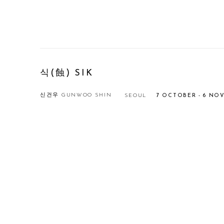
식(蝕) SIK
신건우 GUNWOO SHIN
SEOUL
7 OCTOBER - 6 NO
Open a larger version of the following image in a popup: