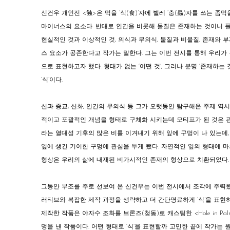
신건우 개인전
<
蝕
>
은 먹을 ‘식(食)’자에 벌레 ‘충(蟲)자를 쓰는 좀먹
마이너스의 요소다. 반대로 인간을 비롯해 물질은 존재하는 것이니 플
현실적인 것과 이상적인 것, 의식과 무의식, 물질과 비물질, 존재와 부
스 요소가 공존한다고 작가는 말한다. 그는 이번 전시를 통해 우리가 
으로 표현하고자 했다. 형태가 없는 ‘어떤 것’, 그러나 분명 ‘존재하는
‘식’이다.
신과 종교, 신화, 인간의 무의식 등 그가 오랫동안 탐구해온 주제 역시
적이고 포괄적인 개념을 형태로 구체화 시키는데 모티프가 된 것은 관엽식
라는 열대성 기후의 많은 비를 이겨내기 위해 잎에 구멍이 나 있는데
잎에 생긴 기이한 구멍에 관심을 두게 됐다. 자연적인 잎의 형태에 마
형상은 우리의 삶에 내재된 비가시적인 존재의 형상으로 치환되었다.
그동안 부조를 주로 선보여 온 신건우는 이번 전시에서 조각에 주력했
러티브와 복잡한 제작 과정을 생략하고 더 간단명료하게 ‘식’을 표현하
제작한 작품은 야자수 조화를 브론즈(청동)로 캐스팅한
<
Hole in Pa
멍을 낸 작품이다. 어떤 형태로 ‘식’을 표현할까 고민한 끝에 작가는