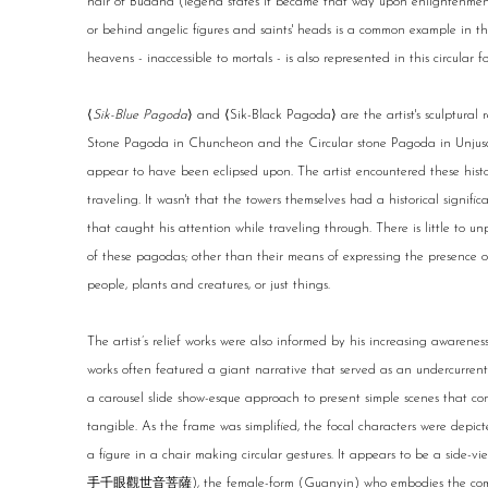
hair of Buddha (legend states it became that way upon enlightenmen
or behind angelic figures and saints' heads is a common example in 
heavens - inaccessible to mortals - is also represented in this circular f
⟨
Sik-Blue Pagoda
⟩ and ⟨Sik-Black Pagoda⟩ are the artist's sculptural 
Stone Pagoda in Chuncheon and the Circular stone Pagoda in Unjusa
appear to have been eclipsed upon. The artist encountered these histo
traveling. It wasn't that the towers themselves had a historical signifi
that caught his attention while traveling through. There is little to 
of these pagodas; other than their means of expressing the presence of 
people, plants and creatures, or just things.
The artist’s relief works were also informed by his increasing awarene
works often featured a giant narrative that served as an undercurrent
a carousel slide show-esque approach to present simple scenes that c
tangible. As the frame was simplified, the focal characters were depic
a figure in a chair making circular gestures. It appears to be a side-v
手千眼觀世音菩薩), the female-form (Guanyin) who embodies the compassi