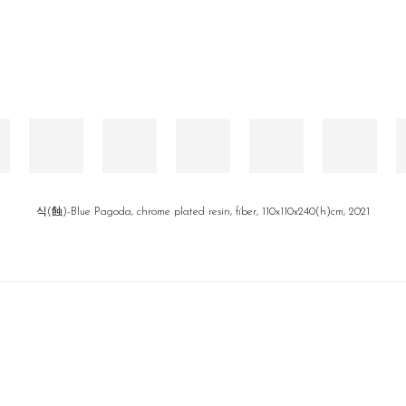
식(蝕)-Blue Pagoda, chrome plated resin, fiber, 110x110x240(h)cm, 2021