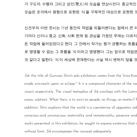
가 구도자, 수행자 그리고 성인(聖人)의 모습을 연상시킨다. 종교적
모습은 조각에서 원형으로 표현된 ‘식’을 구체적인 대상으로 표현한 
신건우의 이번 전시는 15년 동안의 작업을 되돌아본다는 점에서 큰 의
기마다 신이나 종교, 신화, 사회 문제 등 관심을 가졌던 주제는 다르
든 작업에 들어있었다고 한다. 그 안에서 작가는 뭔가 관통하는 흐름
로 명명할 수 없는 그 흐름을 ‘식’이라고 명명했다. 그는 앞으로 작
것 같다고 말한다. ‘식’이 세상에 존재한다는 사실 역시 변하지 않을 
Sik
, the title of Gunwoo Shin's solo exhibition comes from the Sino-K
erode, encroach upon, or eclipse." It is a compound character of the
insect
, respectively. The visual metaphor of
Sik
overlaps with the Lati
away; subtract. What then, is to
exist
as people, as things, as matter? P
addition. Shin explains that the world is a coexistence of opposites: ad
conscious and unconscious, materiality and immateriality, presence an
works presented in this exhibition, he sought to express existence that 
without form.
Sik
encompasses the concept adequately.