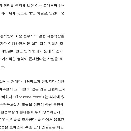
형의 의미를 추적해 보면 이는 고대부터 신성
 머리 위에 동그란 빛인 헤일로, 인간이 닿
삼층석탑과 화순 운주사의 발형 다층석탑을
작가가 여행하면서 본 실제 탑이 작업의 모
저 여행길에 만난 탑의 형태가 눈에 띄었기
 비가시적인 영역이 존재한다는 사실을 표
든.
작업에는 거대한 내러티브가 있었지만, 이번
주면서 그 ‘이면’에 있는 것을 표현하고자
사되었다.
<
Thousand Hands
>
는 의자에 앉
천수관음보살의 모습을 정면이 아닌 측면에
천수관음보살의 존재는 매우 이상적이면서도
틔우는 인물을 묘사한다. 물 안에서 웅크린
습을 보여준다. 부조 안의 인물들은 어딘