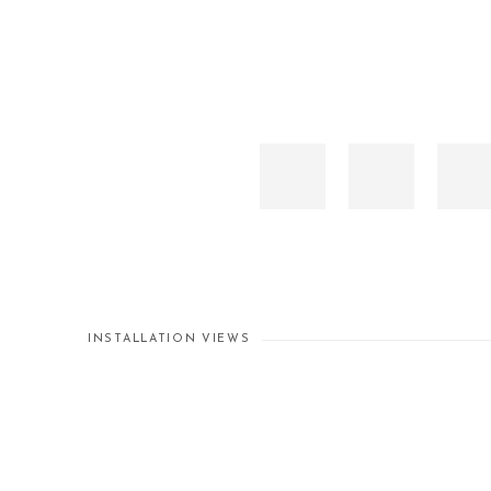
INSTALLATION VIEWS
Open a larger version of the following image in a popup: