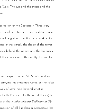
t) and his radiant mandorla. Halos above
the West. The sun and the moon and the
orm.
recreation of the Seosang-ri Three-story
 Temple in Hwasun. These sculptures also
rical pagodas as motifs for artwork while
cance; it was simply the shape of the tower
unpack behind the names and the historicity
the unseeable in this reality. It could be
ss and exploration of
Sik.
Shin’s previous
 carrying his presented works, but he takes
onvey of something beyond what is
ted with finer detail. ⟨Thousand Hands⟩ is
iew of the
Avalokite
ś
vara Bodhisattva
(千
on of all Buddhas, a perspective less