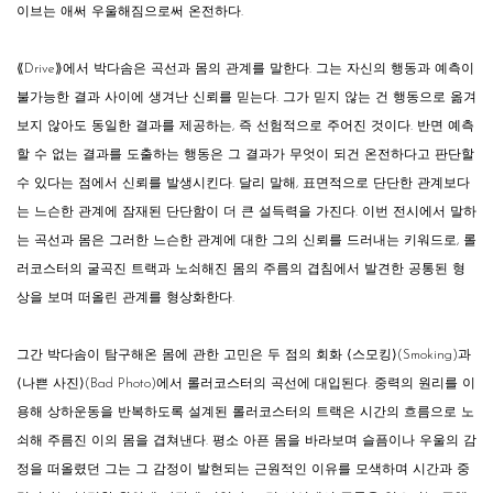
이브는 애써 우울해짐으로써 온전하다.
⟪Drive⟫에서 박다솜은 곡선과 몸의 관계를 말한다. 그는 자신의 행동과 예측이
불가능한 결과 사이에 생겨난 신뢰를 믿는다. 그가 믿지 않는 건 행동으로 옮겨
보지 않아도 동일한 결과를 제공하는, 즉 선험적으로 주어진 것이다. 반면 예측
할 수 없는 결과를 도출하는 행동은 그 결과가 무엇이 되건 온전하다고 판단할
수 있다는 점에서 신뢰를 발생시킨다. 달리 말해, 표면적으로 단단한 관계보다
는 느슨한 관계에 잠재된 단단함이 더 큰 설득력을 가진다. 이번 전시에서 말하
는 곡선과 몸은 그러한 느슨한 관계에 대한 그의 신뢰를 드러내는 키워드로, 롤
러코스터의 굴곡진 트랙과 노쇠해진 몸의 주름의 겹침에서 발견한 공통된 형
상을 보며 떠올린 관계를 형상화한다.
그간 박다솜이 탐구해온 몸에 관한 고민은 두 점의 회화 ⟨스모킹⟩(Smoking)과
⟨나쁜 사진⟩(Bad Photo)에서 롤러코스터의 곡선에 대입된다. 중력의 원리를 이
용해 상하운동을 반복하도록 설계된 롤러코스터의 트랙은 시간의 흐름으로 노
쇠해 주름진 이의 몸을 겹쳐낸다. 평소 아픈 몸을 바라보며 슬픔이나 우울의 감
정을 떠올렸던 그는 그 감정이 발현되는 근원적인 이유를 모색하며 시간과 중