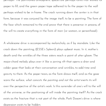
perhaps? The partitioned atmospheric spaces are perhaps forms that wished for
paper to fill, and the green paper tape adhered to fix the paper to the wall
perhaps wished to be in-frame. The crack running down the center is in that
form, because it was conjured by the image itself, to be a painting. The form of
the face which remained to the end prove that there is presence in process, of
the will to create everything in the form of man (or woman, or personhood).
A wholesome drive is accompanied by melancholy, as if by mandate. Like the
crack down the painting, ⟨ESSE’s Spleen⟩ plays upbeat music. In it, mother’s
death and the wrinkles of the three sisters reach a point of utter gloom. The
major-chord melody plays over it like a jarring rift that opens a drier and
colder gaze that looks at their conversation and wrinkles, to add time and
gravity to them. As the paper tears, as the form draws itself, and as the gaze
scans the surface,
what consists the painting and not the artist
exerts its will
over the perspective of the artist’s work. Is this surrender of one’s will to the will
of the universe, or the positioning of will inside the painting itself? As the crack
exists as the fracture that is not part of the whole, Park Dasom’s drive is where
depression exists to be hidden.