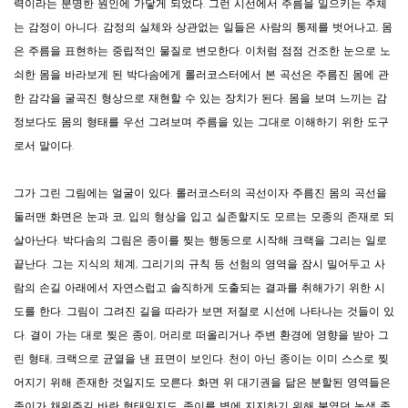
력이라는 분명한 원인에 가닿게 되었다. 그런 시선에서 주름을 일으키는 주체
는 감정이 아니다. 감정의 실체와 상관없는 일들은 사람의 통제를 벗어나고, 몸
은 주름을 표현하는 중립적인 물질로 변모한다. 이처럼 점점 건조한 눈으로 노
쇠한 몸을 바라보게 된 박다솜에게 롤러코스터에서 본 곡선은 주름진 몸에 관
한 감각을 굴곡진 형상으로 재현할 수 있는 장치가 된다. 몸을 보며 느끼는 감
정보다도 몸의 형태를 우선 그려보며 주름을 있는 그대로 이해하기 위한 도구
로서 말이다.
그가 그린 그림에는 얼굴이 있다. 롤러코스터의 곡선이자 주름진 몸의 곡선을
둘러맨 화면은 눈과 코, 입의 형상을 입고 실존할지도 모르는 모종의 존재로 되
살아난다. 박다솜의 그림은 종이를 찢는 행동으로 시작해 크랙을 그리는 일로
끝난다. 그는 지식의 체계, 그리기의 규칙 등 선험의 영역을 잠시 밀어두고 사
람의 손길 아래에서 자연스럽고 솔직하게 도출되는 결과를 취해가기 위한 시
도를 한다. 그림이 그려진 길을 따라가 보면 저절로 시선에 나타나는 것들이 있
다. 결이 가는 대로 찢은 종이, 머리로 떠올리거나 주변 환경에 영향을 받아 그
린 형태, 크랙으로 균열을 낸 표면이 보인다. 천이 아닌 종이는 이미 스스로 찢
어지기 위해 존재한 것일지도 모른다. 화면 위 대기권을 닮은 분할된 영역들은
종이가 채워주길 바란 형태일지도, 종이를 벽에 지지하기 위해 붙였던 녹색 종