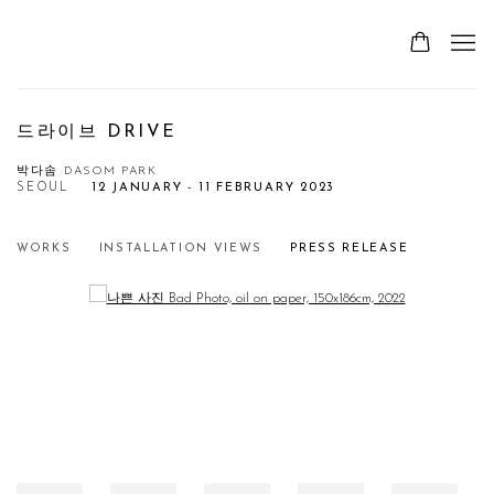
드라이브 DRIVE
박다솜 DASOM PARK
SEOUL
12 JANUARY - 11 FEBRUARY 2023
WORKS
INSTALLATION VIEWS
PRESS RELEASE
Open a larger version of the following image in a popup: