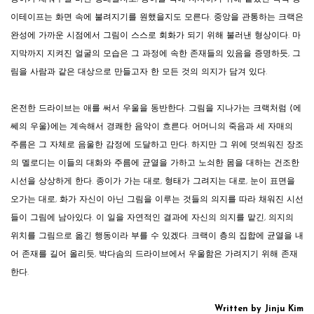
이테이프는 화면 속에 불려지기를 원했을지도 모른다. 중앙을 관통하는 크랙은
완성에 가까운 시점에서 그림이 스스로 회화가 되기 위해 불러낸 형상이다. 마
지막까지 지켜진 얼굴의 모습은 그 과정에 속한 존재들의 있음을 증명하듯, 그
림을 사람과 같은 대상으로 만들고자 한 모든 것의 의지가 담겨 있다.
온전한 드라이브는 애를 써서 우울을 동반한다. 그림을 지나가는 크랙처럼 ⟨에
쎄의 우울⟩에는 계속해서 경쾌한 음악이 흐른다. 어머니의 죽음과 세 자매의
주름은 그 자체로 음울한 감정에 도달하고 만다. 하지만 그 위에 덧씌워진 장조
의 멜로디는 이들의 대화와 주름에 균열을 가하고 노쇠한 몸을 대하는 건조한
시선을 상상하게 한다. 종이가 가는 대로, 형태가 그려지는 대로, 눈이 표면을
오가는 대로, 화가 자신이 아닌 그림을 이루는 것들의 의지를 따라 채워진 시선
들이 그림에 남아있다. 이 일을 자연적인 결과에 자신의 의지를 맡긴, 의지의
위치를 그림으로 옮긴 행동이라 부를 수 있겠다. 크랙이 층의 집합에 균열을 내
어 존재를 길어 올리듯, 박다솜의 드라이브에서 우울함은 가려지기 위해 존재
한다.
Written by Jinju Kim