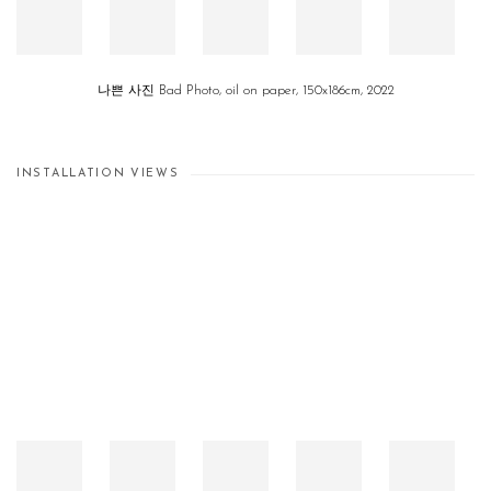
나쁜 사진 Bad Photo, oil on paper, 150x186cm, 2022
INSTALLATION VIEWS
Open a larger version of the following image in a popup: