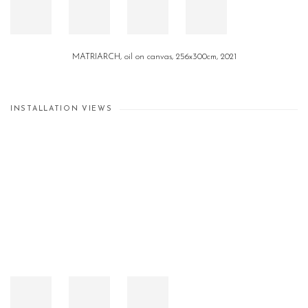
MATRIARCH, oil on canvas, 256x300cm, 2021
INSTALLATION VIEWS
Open a larger version of the following image in a popup: