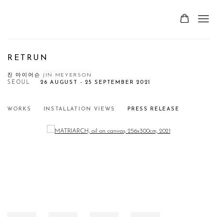
RETRUN
진 마이어슨 JIN MEYERSON
SEOUL
26 AUGUST - 25 SEPTEMBER 2021
WORKS
INSTALLATION VIEWS
PRESS RELEASE
Open a larger version of the following image in a popup: