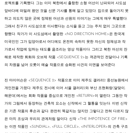
로젝트를 기획했다. 그는 이미 북한에서 출항한 소형 어선이 난파되어 사도섬
앞바다에 떠밀려 왔던 것을 신문 기사를 통해 알고 있었다. 집으로 돌아가지 못
하고 의도치 않은 곳에 정체된 어선과 선원의 이야기는 그에게 매우 특별했다.
그래서 친구가 사도섬으로 이사했다는 소식을 듣고 그는 주저 없이 그곳으로
향했다. 작가가 이 사도섬에서 촬영한
<
NO DIRECTION HOME
>
은 한국계
미국인인 그가 입양아로서 어디에도 온전히 속하지 못한 자신의 정체성과 작
가로서 작업에 임하는 태도를 읊조리는 영상 작품이다. 그리고 북한 어선의 잔
해로 제작한 회화와 오브제 작품
<
SEQUENCE 2
>
는 객관적인 전달이나 기록
의 차원을 넘어 오롯이 예술 작품으로 승화된 사건의 이면을 보여준다.
진 마이어슨은
<
SEQUENCE 2
>
작품으로 이미 제주도 갤러리2 중선농원에서
개인전을 가졌다. 제주도 전시에 이어 서울 갤러리2와 부산 조현화랑(달맞이,
해운대)에서는 회화 작품을 중심으로 개인전
<
RETURN
>
이 열린다. 그동안 작
가의 그림에서 등장하는 건축적 요소는 신작에서 그 혈통을 잇는다. 이번 신작
은 기존 작품의 후손과 같다. 완전히 똑같지는 않지만 그렇다고 전혀 다르지 않
은 마치 조상과 우리의 관계처럼 말이다. 신작
<
THE IMPOTENCE OF FIRE
>
는 이전 작품인
<
SUNDIAL
>
,
<
FULL CIRCLE
>
,
<
INTERLOPER
>
의 건축 구조