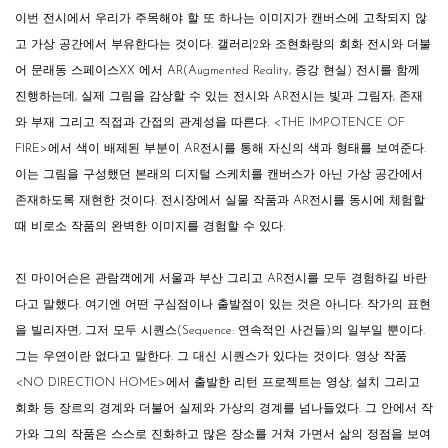
이번 전시에서 우리가 주목해야 할 또 하나는 이미지가 캔버스에 고착되지 않
고 가상 공간에서 부유한다는 것이다. 갤러리2와 조현화랑의 회화 전시와 더불
어 문래동 스페이스XX 에서 AR(Augmented Reality, 증강 현실) 전시를 함께
진행하는데, 실제 그림을 감상할 수 있는 전시와 AR전시는 빛과 그림자, 존재
와 부재 그리고 직접과 간접의 관계성을 따른다.
<
THE IMPOTENCE OF
FIRE
>
에서 색이 배제된 부분이 AR전시를 통해 자신의 색과 형태를 보여준다.
이는 그림을 구성했던 본래의 디지털 스케치를 캔버스가 아닌 가상 공간에서
존재하도록 재현한 것이다. 전시장에서 실물 작품과 AR전시를 동시에 체험할
때 비로소 작품의 완벽한 이미지를 경험할 수 있다.
진 마이어슨은 관람객에게 서울과 부산 그리고 AR전시를 모두 경험하길 바란
다고 말했다. 여기엔 어떤 구심점이나 출발점이 있는 것은 아니다. 작가의 표현
을 빌리자면, 그저 모두 시퀀스(Sequence: 연속적인 사건들)의 일부일 뿐이다.
그는 우연이란 없다고 말한다. 그 대신 시퀀스가 있다는 것이다. 영상 작품
<
NO DIRECTION HOME
>
에서 출발한 리턴 프로젝트는 영상, 설치 그리고
회화 등 장르의 경계와 더불어 실제와 가상의 경계를 넘나들었다. 그 안에서 작
가와 그의 작품은 스스로 진화하고 많은 장소를 거쳐 가면서 삶의 정점을 보여