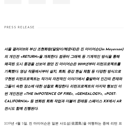
PRESS RELEASE
서울 갤러리2와 부산 조현화랑(달맞이/해운대)은 진 마이어슨(
Jin Meyerson)
의 개인전
<
RETURN
>
을 개최한다. 컴퓨터 그래픽 등 기계적인 방식을 통해
왜곡된 도시 풍경을 선보여 왔던 진 마이어슨은 2019년부터 리턴프로젝트를
기획했다. 영상 작품에서부터 설치, 회화, 증강 현실 체험 등 다양한 방식으로
구현된 리턴프로젝트는 작가의 자전적인 이야기에서 출발하여 인간의 존재와
그들이 속한 장소에 대한 성찰로 확장한다. 리턴프로젝트의 마지막 행보인 이
번 개인전은
<
THE IMPOTENCE OF FIRE
>
,
<
GENEALOGY
>
,
<
POST-
CALIFORNIA
>
등 변화된 회화 작업과 더불어 문래동 스페이스 XX에서 AR
전시도 함께 진행된다.
2019년 4월 5일, 진 마이어슨은 일본 사도섬(佐渡島)을 여행하는 중에 리턴 프