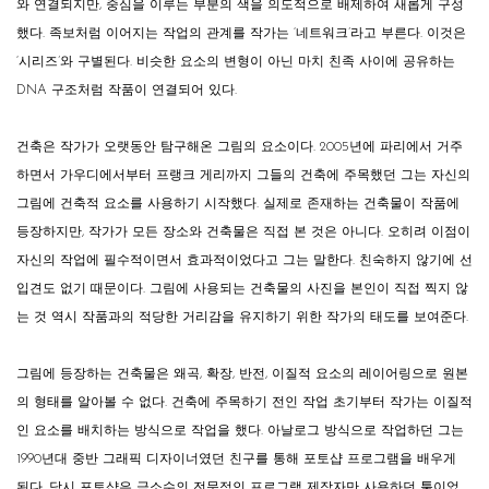
와 연결되지만, 중심을 이루는 부분의 색을 의도적으로 배제하여 새롭게 구성
했다. 족보처럼 이어지는 작업의 관계를 작가는 ‘네트워크’라고 부른다. 이것은
‘시리즈’와 구별된다. 비슷한 요소의 변형이 아닌 마치 친족 사이에 공유하는
DNA 구조처럼 작품이 연결되어 있다.
건축은 작가가 오랫동안 탐구해온 그림의 요소이다. 2005년에 파리에서 거주
하면서 가우디에서부터 프랭크 게리까지 그들의 건축에 주목했던 그는 자신의
그림에 건축적 요소를 사용하기 시작했다. 실제로 존재하는 건축물이 작품에
등장하지만, 작가가 모든 장소와 건축물은 직접 본 것은 아니다. 오히려 이점이
자신의 작업에 필수적이면서 효과적이었다고 그는 말한다. 친숙하지 않기에 선
입견도 없기 때문이다. 그림에 사용되는 건축물의 사진을 본인이 직접 찍지 않
는 것 역시 작품과의 적당한 거리감을 유지하기 위한 작가의 태도를 보여준다.
그림에 등장하는 건축물은 왜곡, 확장, 반전, 이질적 요소의 레이어링으로 원본
의 형태를 알아볼 수 없다. 건축에 주목하기 전인 작업 초기부터 작가는 이질적
인 요소를 배치하는 방식으로 작업을 했다. 아날로그 방식으로 작업하던 그는
1990년대 중반 그래픽 디자이너였던 친구를 통해 포토샵 프로그램을 배우게
된다. 당시 포토샵은 극소수의 전문적인 프로그램 제작자만 사용하던 툴이었