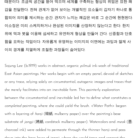
때문이다. 조금씩 공간을 뜯어 먹으며 세계를 구축하는 형상의 위엄은 묘한 쾌
감을 전달한다. 전혀 관계가 없어 보이는 개별적인 요소들이 갑자기 하나로 통
합되어 의미를 제시하는 순간. 관자가 느끼는 쾌감은 바로 그 순간에 현현된다.
이소정은 미리 스케치하거나 완성된 이미지를 산정하지 않는다고 한다. 한지
위에 먹과 붓을 이용해 섬세하고 유연하게 형상을 만들어 간다. 신중함과 단호
함을 요하는 작업이다. 자유롭게 유영하는 이미지의 이면에는 과잉과 절제 사
이의 경계를 치열하게 조절한 과정들이 숨어있다.
Sojung Lee (b.1979) works in abstract, organic
pilmuk
ink-wash of traditional
East Asian paintings. Her works begin with an empty panel, devoid of sketches
or any trace, relying solely on circumstantial, autogenic images and traces that
she merely facilitates into an inevitable form. This painterly exploration
between the circumstantial and inevitable led her to define what constitutes a
completed
painting, where she could yield the brush.
<
Water Path
>
began
with a layering of
hanji
(韓紙: mulberry paper) over the painting’s base
substrate of
jangji
(將紙: cardstock mulberry paper). Watercolors and
meok
(墨:
charcoal ink) were added to permeate through the thinner hanji and pass