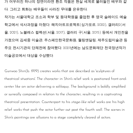
가 어우러진 하나의 장면이라면 환조 작품은 현실 세계로 불러들인 배우와 같
다. 그리고 회화는 배우들이 사라진 무대를 은유한다.
작가는 서울대학교 조소과 학부 및 동대학원을 졸업한 후 영국 슬레이드 예술
학교에서 석사과정을 마쳤다. 해치아트프로젝트(싱가포르, 2022), 갤러리2(서
울, 2021), 노블레스 컬렉션(서울, 2017), 갤러리 구(서울, 2015) 등에서 개인전을
가졌으며 김세중 미술관, 주스페인한국문화원, 월링앤딜링, 제주도립미술관 등
주요 전시기관의 단체전에 참여했다. 2021년에는 남도문화재단 천국정년작가
미술공모에서 대상을 수상했다.
Gunwoo Shin(b. 1979) creates works that are described as 'sculptures of
theatrical situations'. The character in Shin's relief work is positioned front-and-
center like an actor delivering a soliloquy. The background is boldly simplified
or surreally composed in relation to the character, resulting in a captivating
theatrical presentation. Counterpart to his
stage-like
relief works are his high
relief works that push the actor further out past the fourth wall. The scenes in
Shin's paintings are allusions to a stage completely cleared of actors.