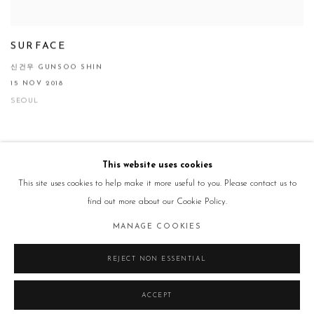
SURFACE
신건우 GUNSOO SHIN
15 NOV 2018
SEOUL
This website uses cookies
This site uses cookies to help make it more useful to you. Please contact us to
find out more about our Cookie Policy.
Manage cookies
MANAGE COOKIES
COPYRIGHT © 2026 GALLERY2
SITE BY ARTLOGIC
REJECT NON ESSENTIAL
ACCEPT